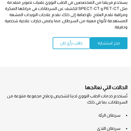
يستخدم فريقنا من المتخصصين في الطب النووي تقنيات تصوير متقدمة
مثل PET-CT و SPECT-CT للكشف عن السرطانات في مراحلها المبكرة
ومراقبة تقدم العلاج. بالإضافة إلى ذلك، نقدم علاجات النويدات المشعة
المستهدفة لأنواع معينة من السرطان، مما يضمن خيارات علاجية شخصية
ودقيقة.
حجز استشارة
طلب رأي ثان
الحالات التي نعالجها
تُستخدم خدمات الطب النووي لدينا لتشخيص وعلاج مجموعة متنوعة من
السرطانات، بما في ذلك:
سرطان الرئة
سرطان الثدي