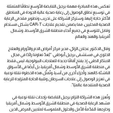
تعكس هذه المبادرة مهمة برجيل القابضة الأوسع نطاقًا المتمثلة
في توسيع نطاق الوصول إلى رعاية صحية عالية الجودة في المناطق
الأكثر حاجة إليها، وستركز الشراكة على تدريب وتطوير مقدمي الرعاية
الصحية المحليين، مما يضمن تقديم علاجات CAR-T بشكل مستدام
وقابل للتوسع في جميع أنحاء منطقة الشرق الأوسط، وشمال
أفريقيا ،والهند والعالم.
وقال الدكتور عجلان الزاكي، مدير مركز أمراض الدم والأورام والعلاج
الخلوي في مستشفى برجيل أبوظبي: “يُعدّ تعاوننا رائدًا في مجال
الابتكار الطبي، إذ يفتح آفاقًا جديدة للعلاجات البيولوجية، ليس فقط
في منطقة الشرق الأوسط وشمال أفريقيا، بل أيضًا في الأسواق
الناشئة كالهند وأجزاء أخرى من آسيا، وتُمثّل هذه الخطوة نقلة نوعية
في تعزيز الوصول إلى علاجات السرطان وتلبية الحاجة المتزايدة للرعاية
الصحية المتقدمة عالميًا”.
وتُعزز هذه الشراكة التزام برجيل القابضة بإحداث نقلة نوعية في
مشهد الرعاية الصحية في منطقة الشرق الأوسط وشمال أفريقيا
وخارجها، مُقدّمةً الأمل والحلول الملموسة لملايين المرضى الذين