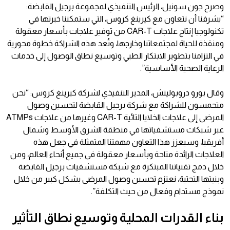
وصرح جون سونيل، الرئيس التنفيذي لمجموعة برجيل القابضة:
“يشرفنا أن نتعاون مع كيرينغ كروس، التي ستمكننا خبرتها في
تكنولوجيا إنتاج علاجات CAR-T من توفير علاجات بأسعار معقولة
ومنقذة للحياة لمجتمعاتنا وخارجها، وتُعد هذه الشراكة خطوة محورية
في التزامنا بتطوير الابتكار الطبي وتوسيع نطاق الوصول إلى خدمات
الرعاية الصحية الأساسية”.
وقال بورو دروبوليتش، المدير التنفيذي لشركة كيرينغ كروس: “نحن
متحمسون للشراكة مع شركة برجيل القابضة لتحسين وصول
المرضى إلى علاجات الخلايا التائية CAR-T وغيرها من علاجات ATMPs
عبر شبكات مستشفياتها في منطقة الشرق الأوسط وشمال
أفريقيا، وسيعزز هذا التعاون مهمتنا المتمثلة في جعل هذه
العلاجات الرائدة متاحة وبأسعار معقولة في جميع أنحاء العالم، ومن
خلال دمج تقنياتنا المبتكرة مع شبكة مستشفيات برجيل القابضة
وبنيتها التحتية، نعتزم تحسين وصول المرضى بشكل كبير من خلال
نموذج مستدام وفعال من حيث التكلفة”.
بناء القدرات المحلية وتوسيع نطاق التأثير