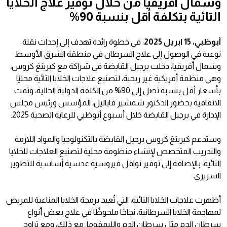
وشمال أفريقيا من خلال توفير علاج الخلايا
التائية بتكلفة أقل بنسبة 90%
أبوظبي
، 15
ابريل
2025
: في خطوة رائدة تهدف إلى إحداث نقلة
نوعية في الوصول إلى علاج السرطان في منطقة الشرق الأوسط
وشمال أفريقيا، دخلت برجيل القابضة في شراكة مع كبرينغ كروس،
وهي منظمة أمريكية غير ربحية، لتصنيع علاجات الخلايا التائية محليًا
بأسعار أقل بنسبة تصل إلى 90% من الكلفة الدولية الحالية، وتمت
الاتفاقية بحضور الدكتور شمشير فاياليل، المؤسس ورئيس مجلس
الإدارة في برجيل القابضة خلال أسبوع أبوظبي للرعاية الصحية 2025.
وستدعم كيرينغ كروس برجيل القابضة بالتكنولوجيا والمواد اللازمة
والتدريب المتخصص لإنشاء منظومة محلية لتصنيع العلاجات للخلايا
التائية، بالإضافة إلى توفير نواقل فيروسية عدسية أساسية للتطوير
السريري.
أظهرت علاجات الخلايا التائية، التي تُعيد برمجة الخلايا المناعية للمريض
لمهاجمة الخلايا السرطانية، نجاحًا ملحوظًا في علاج بعض أنواع
سرطان الدم مثل سرطان الدم والليمفوما. مع ذلك، ومع تراوح