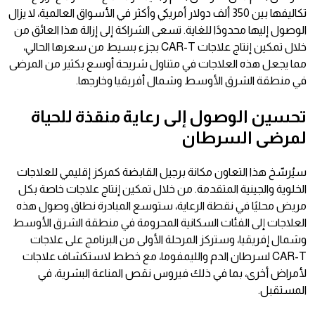
تكاليفها بين 350 ألف دولار أمريكي وأكثر في الأسواق العالمية، لا يزال
الوصول إليها محدودًا للغاية. تسعى الشراكة إلى إزالة هذا العائق من
خلال تمكين إنتاج علاجات CAR-T بجزء بسيط من سعرها الحالي،
مما يجعل هذه العلاجات في متناول شريحة أوسع بكثير من المرضى
في منطقة الشرق الأوسط وشمال أفريقيا وخارجها.
تحسين الوصول إلى رعاية منقذة للحياة
لمرضى السرطان
سيُرسّخ هذا التعاون مكانة برجيل القابضة كمركز إقليمي للعلاجات
الخلوية والجينية المتقدمة. من خلال تمكين إنتاج علاجات خاصة بكل
مريض محليًا في نقطة الرعاية، ستوسع المبادرة نطاق وصول هذه
العلاجات إلى الفئات السكانية المحرومة في منطقة الشرق الأوسط
وشمال إفريقيا، وستركز المرحلة الأولى من البرنامج على علاجات
CAR-T لسرطان الدم والليمفوما، مع خطط لاستكشاف علاجات
لأمراض أخرى، بما في ذلك فيروس نقص المناعة البشرية، في
المستقبل.