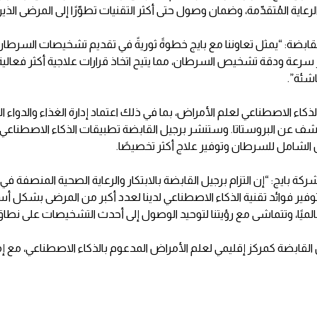
رعاية المُتقدّمة، وضمان وصول حتى أكثر التقنيات تطوّرًا إلى المرضى الذي
بضة: “يمثل تعاوننا مع بايج خطوةً ثوريةً في تقديم تشخيصات السرطان 
 سرعة ودقة تشخيص السرطان، مما يتيح اتخاذ قرارات علاجية أكثر فعالية
اشئة”.
ذكاء الاصطناعي لعلم الأمراض، بما في ذلك اعتماد إدارة الغذاء والدواء
لكشف عن البروستاتا. وستنشر برجيل القابضة تطبيقات الذكاء الاصطناعي
كة بايج: “إن التزام برجيل القابضة بالابتكار والرعاية الصحية المنصف
فير فوائد تقنية الذكاء الاصطناعي لدينا لعدد أكبر من المرضى بشكل أ
ميًا، وتتماشى مع رؤيتنا لتوحيد الوصول إلى أحدث التشخيصات على نطاق
يل القابضة كمركز إقليمي لعلم الأمراض المدعوم بالذكاء الاصطناعي، مع 