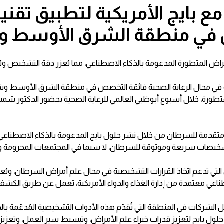
ع بايج الأمريكية لتطبيق تقني
ي منطقة الشرق الأوسط وش
أمراض المتطورة المدعومة بالذكاء الاصطناعي، مما يُعزز دقة التشخيص و
دة في مجال الرعاية الصحية فائقة التخصص في منطقة الشرق الأوسط وشما
 المتطورة، خلال أسبوع أبوظبي العالمي للرعاية الصحية بحضور الدكتور 
تقدمة للسرطان من خلال نشر حلول بايج المدعومة بالذكاء الاصطناعي 
تشخيصات سريعة وموثوقة للسرطان، لا سيما في المجتمعات المحرومة وا
ي تدعم اتخاذ القرارات التشخيصية في مجال علم أمراض السرطان، ويُعدّ 
ناعي معتمدة من إدارة الغذاء والدواء الأمريكية، تعمل عن طريق الكشف
ركات في المنطقة التي تُقدّم هذه الأدوات التشخيصية المُدعّمة بالذكاء
 بايج لتعزيز قدرات خبراء علم الأمراض، وتبسيط سير العمل، وتعزيز ثق