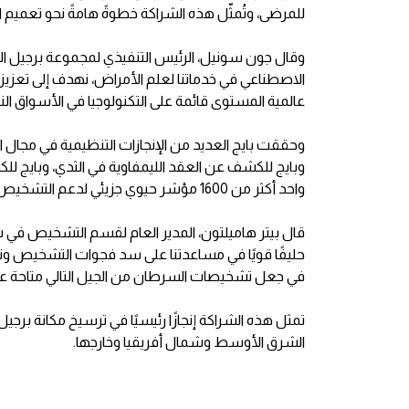
للمرضى، وتُمثّل هذه الشراكة خطوةً هامةً نحو تعميم ال
وقال جون سونيل، الرئيس التنفيذي لمجموعة برجيل القا
الاصطناعي في خدماتنا لعلم الأمراض، نهدف إلى تعزيز
عالمية المستوى قائمة على التكنولوجيا في الأسواق الن
وحققت بايج العديد من الإنجازات التنظيمية في مجال ال
وبايج للكشف عن العقد الليمفاوية في الثدي، وبايج ل
واحد أكثر من 1600 مؤشر حيوي جزيئي لدعم التشخيص الشامل للسرطان وتوفير علاج أكثر تخصيصًا.
قال بيتر هاميلتون، المدير العام لقسم التشخيص في شر
حليفًا قويًا في مساعدتنا على سد فجوات التشخيص وتو
في جعل تشخيصات السرطان من الجيل التالي متاحة عال
تمثل هذه الشراكة إنجازًا رئيسيًا في ترسيخ مكانة برج
الشرق الأوسط وشمال أفريقيا وخارجها.