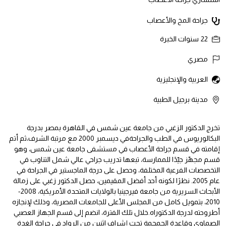
جراحة المخ والأعصاب
22
سنوات الخبرة
مصري
العربية والإنجليزية
مدينة برجيل الطبية
تخرج الدكتور الزغبي من جامعة عين شمس في القاهرة بمصر بدرجة
البكالوريوس في الطب والجراحةفي ديسمبر 2000 مع مرتبة الشرف،ثم أتم
إقامته في قسم جراحة الأعصاب في مستشفى جامعة عين شمس، وهو
قسم مجهّز جيّدًا للممارسة، تبعها تدريب جراحي عالي شمل التناوب في
التخصصات الفرعية المختلفة، وحصل على درجة الماجستير في الجراحة في
عام 2005. نظرًا لكونه أحد أفضل المقيمين، حصل الدكتور زغبي على زمالة
الأبحاث السريرية من جامعة فيرجينيا بالولايات المتحدة الأمريكية، 2008-
2010، بتمويل كامل من المجلس الأعلى للجامعات المصرية، وذلك لإنجازه
أطروحته لدرجة الدكتوراه.خلال تلك الفترة، انضم إلى قسم الجهاز العصبي
الصماوي وقاعدة الجمجمة تحت إشراف اثنين من الرواد في جراحة الغدة