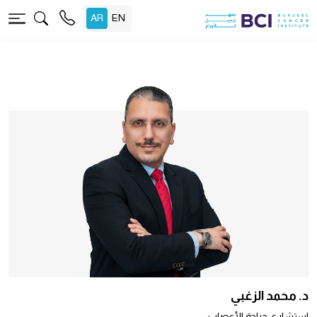
د. محمد الزغبي
استشاري جراحة الأعصاب