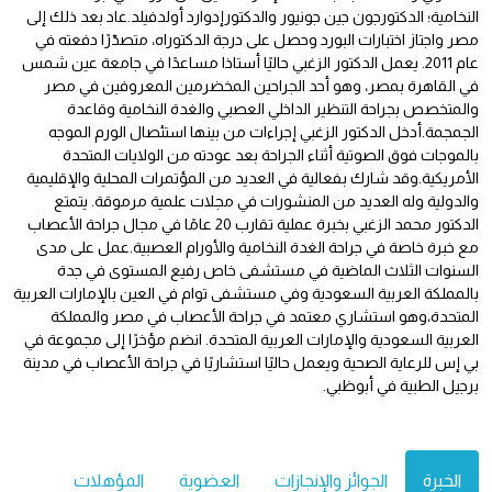
النخامية؛ الدكتورجون جين جونيور والدكتورإدوارد أولدفيلد.عاد بعد ذلك إلى
مصر واجتاز اختبارات البورد وحصل على درجة الدكتوراه، متصدّرًا دفعته في
عام 2011. يعمل الدكتور الزغبي حاليًا أستاذا مساعدًا في جامعة عين شمس
في القاهرة بمصر، وهو أحد الجراحين المخضرمين المعروفين في مصر
والمتخصص بجراحة التنظير الداخلي العصبي والغدة النخامية وقاعدة
الجمجمة.أدخل الدكتور الزغبي إجراءات من بينها استئصال الورم الموجه
بالموجات فوق الصوتية أثناء الجراحة بعد عودته من الولايات المتحدة
الأمريكية.وقد شارك بفعالية في العديد من المؤتمرات المحلية والإقليمية
والدولية وله العديد من المنشورات في مجلات علمية مرموقة. يتمتع
الدكتور محمد الزغبي بخبرة عملية تقارب 20 عامًا في مجال جراحة الأعصاب
مع خبرة خاصة في جراحة الغدة النخامية والأورام العصبية.عمل على مدى
السنوات الثلاث الماضية في مستشفى خاص رفيع المستوى في جدة
بالمملكة العربية السعودية وفي مستشفى توام في العين بالإمارات العربية
المتحدة،وهو استشاري معتمد في جراحة الأعصاب في مصر والمملكة
العربية السعودية والإمارات العربية المتحدة. انضم مؤخرًا إلى مجموعة في
بي إس للرعاية الصحية ويعمل حاليًا استشاريًا في جراحة الأعصاب في مدينة
برجيل الطبية في أبوظبي.
الخبرة
الجوائز والإنجازات
العضوية
المؤهلات