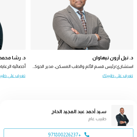
د. نيل أرون نيهاوان
د. رشا محمد
استشاري/رئيس قسم الألم والطب المسكن، مدير الحوكمة السريرية رئيس الأركان، مكتب كبير مسؤولي التسويق
أخصائية الرعاية
تعرف على طبيبك
تعرف على طبي
سيد أحمد عبد المجيد الحاج
طبيب عام
+971800226237