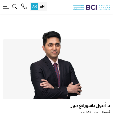
د. أمول باندورانغ مور
أخصائي طب الأشعة